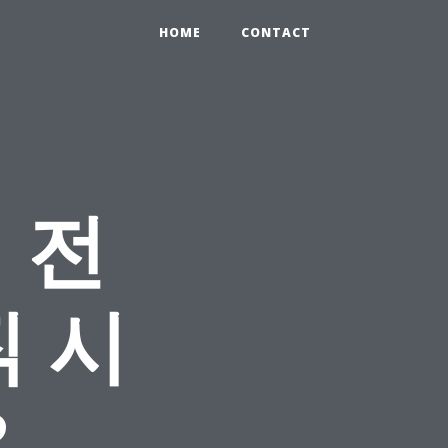
HOME
CONTACT
 전
 시
?