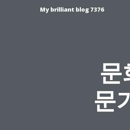
My brilliant blog 7376
문
문