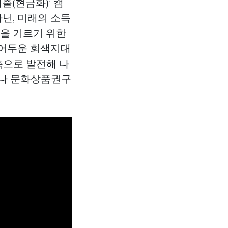
출(현금화)’ 캠
닌, 미래의 소득
관을 기르기 위한
 어두운 회색지대
축으로 발전해 나
제나
문화상품권구