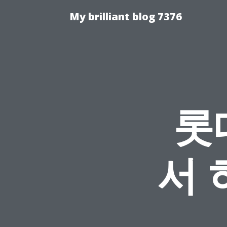
My brilliant blog 7376
롯
서 